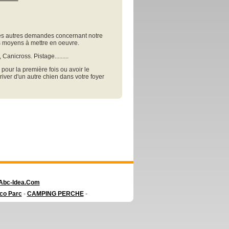
es autres demandes concernant notre
des moyens à mettre en oeuvre.
Canicross. Pistage.........
our la première fois ou avoir le
rriver d'un autre chien dans votre foyer
Abc-Idea.Com
co Parc
-
CAMPING PERCHE
-