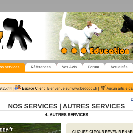
os services
Références
Vos Avis
Forum
Actualités
9:25:44 |
Espace Client
| Bienvenue sur www.bedoggy.fr |
Aucun article da
P
NOS SERVICES | AUTRES SERVICES
4- AUTRES SERVICES
CLIQUEZ ICI POUR REVENIR EN A