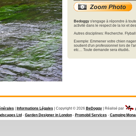
Bedoggy
s'engage à répondre à tout
activité dans le respect de la loi et 
Autres disciplines: Recherche. Flyball, 
Exemple: Emmener votre chien nager p
soutient d'un professionnel lors de l'a
etc.... Toute demande sera étudié
.
énérales
|
Informations Légales
| Copyright © 2026
BeDoggy
| Réalisé par
ndscapes Ltd
-
Garden Designer in London
-
Promobil Services
-
Camping Mona