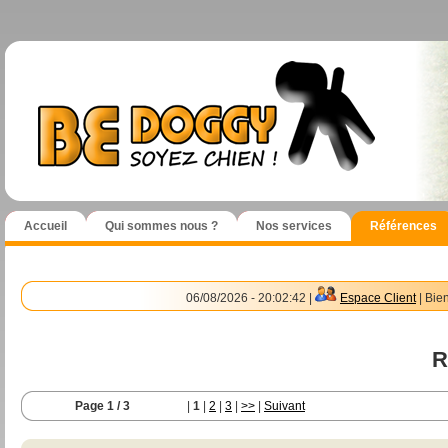
Accueil
Qui sommes nous ?
Nos services
Références
06/08/2026 - 20:02:42 |
Espace Client
| Bie
R
Page 1 / 3
|
1
|
2
|
3
|
>>
|
Suivant