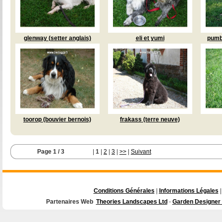
glenway (setter anglais)
eli et yumi
pumb
toorop (bouvier bernois)
frakass (terre neuve)
Page 1 / 3
|
1
|
2
|
3
|
>>
|
Suivant
Conditions Générales
|
Informations Légales
|
Partenaires Web
Theories Landscapes Ltd
-
Garden Designer 