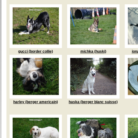
gucci (border collie)
michka (huski)
ion
harley (berger americain)
haska (berger blanc suisse)