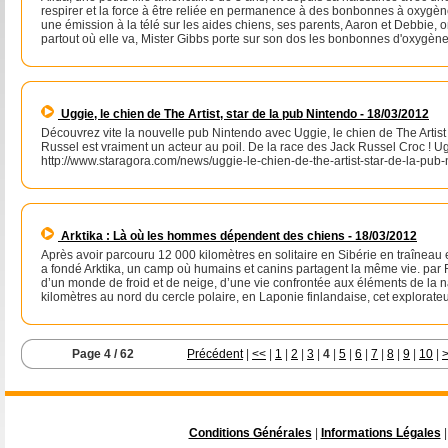
respirer et la force à être reliée en permanence à des bonbonnes à oxygène
une émission à la télé sur les aides chiens, ses parents, Aaron et Debbie, o
partout où elle va, Mister Gibbs porte sur son dos les bonbonnes d'oxygène
Uggie, le chien de The Artist, star de la pub Nintendo - 18/03/2012
Découvrez vite la nouvelle pub Nintendo avec Uggie, le chien de The Artist qu
Russel est vraiment un acteur au poil. De la race des Jack Russel Croc ! U
http://www.staragora.com/news/uggie-le-chien-de-the-artist-star-de-la-pub
Arktika : Là où les hommes dépendent des chiens - 18/03/2012
Après avoir parcouru 12 000 kilomètres en solitaire en Sibérie en traîneau et
a fondé Arktika, un camp où humains et canins partagent la même vie. par F
d’un monde de froid et de neige, d’une vie confrontée aux éléments de la n
kilomètres au nord du cercle polaire, en Laponie finlandaise, cet explorateu
Page 4 / 62
Précédent
|
<<
|
1
|
2
|
3
|
4
|
5
|
6
|
7
|
8
|
9
|
10
|
Conditions Générales
|
Informations Légales
|