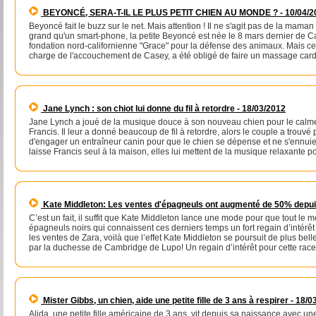
BEYONCÉ, SERA-T-IL LE PLUS PETIT CHIEN AU MONDE ? - 10/04/2
Beyoncé fait le buzz sur le net. Mais attention ! Il ne s'agit pas de la mama
grand qu'un smart-phone, la petite Beyoncé est née le 8 mars dernier de C
fondation nord-californienne "Grace" pour la défense des animaux. Mais cet
charge de l'accouchement de Casey, a été obligé de faire un massage car
Jane Lynch : son chiot lui donne du fil à retordre - 18/03/2012
Jane Lynch a joué de la musique douce à son nouveau chien pour le calmer
Francis. Il leur a donné beaucoup de fil à retordre, alors le couple a trouvé 
d'engager un entraîneur canin pour que le chien se dépense et ne s'ennuie
laisse Francis seul à la maison, elles lui mettent de la musique relaxante po
Kate Middleton: Les ventes d'épagneuls ont augmenté de 50% depuis 
C’est un fait, il suffit que Kate Middleton lance une mode pour que tout l
épagneuls noirs qui connaissent ces derniers temps un fort regain d’intérê
les ventes de Zara, voilà que l’effet Kate Middleton se poursuit de plus be
par la duchesse de Cambridge de Lupo! Un regain d’intérêt pour cette race
Mister Gibbs, un chien, aide une petite fille de 3 ans à respirer - 18/
Alida, une petite fille américaine de 3 ans, vit depuis sa naissance avec u