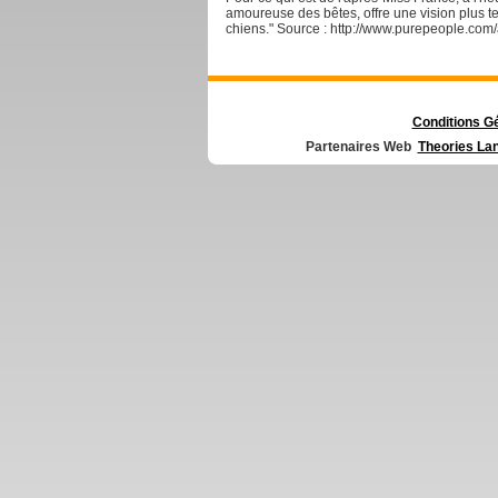
amoureuse des bêtes, offre une vision plus te
chiens." Source : http://www.purepeople.co
Conditions G
Partenaires Web
Theories La