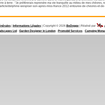
rre à terre : "Je préférerais reprendre ma vie tranquille au milieu de mes chèvres, 
m/article/delphine-wespiser-son-apres-miss-france-2012-entouree-de-chevres-et-d
énérales
|
Informations Légales
| Copyright © 2026
BeDoggy
| Réalisé par
ndscapes Ltd
-
Garden Designer in London
-
Promobil Services
-
Camping Mona