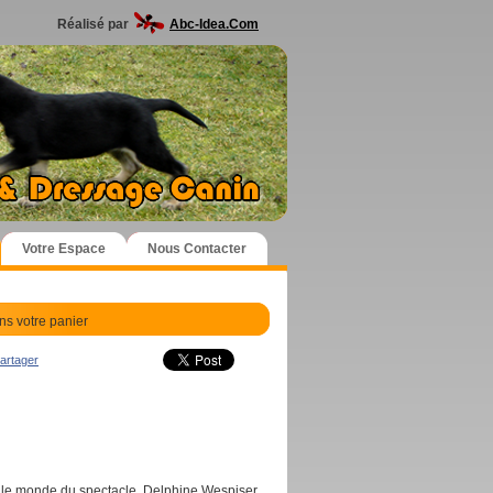
Réalisé par
Abc-Idea.Com
Votre Espace
Nous Contacter
ns votre panier
artager
ns le monde du spectacle, Delphine Wespiser,