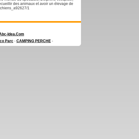
recueillir des animaux et avoir un élevage de
e-chiens_a92627/1
Abc-Idea.Com
co Parc
-
CAMPING PERCHE
-