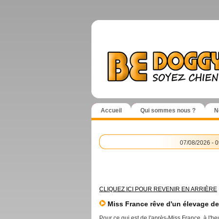
Accueil
Qui sommes nous ?
N
07/08/2026 - 0
CLIQUEZ ICI POUR REVENIR EN ARRIÈRE
Miss France rêve d'un élevage de 
Pour ce qui est de l'après-Miss France, à l'h