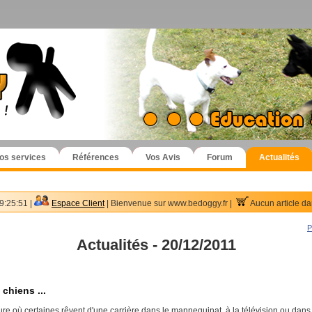
os services
Références
Vos Avis
Forum
Actualités
9:25:51 |
Espace Client
| Bienvenue sur www.bedoggy.fr |
Aucun article da
P
Actualités - 20/12/2011
chiens ...
eure où certaines rêvent d'une carrière dans le mannequinat, à la télévision ou da